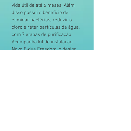
vida útil de até 6 meses. Além 
disso possui o benefício de 
eliminar bactérias, reduzir o 
cloro e reter partículas da água, 
com 7 etapas de purificação. 
Acompanha kit de instalação. 
Novo E-due Freedom, o design 
da água!
Outros produtos: